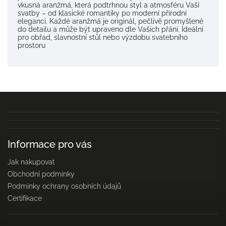
vkusná aranžmá, která podtrhnou styl a atmosféru Vaší
svatby – od klasické romantiky po moderní přírodní
eleganci. Každé aranžmá je originál, pečlivě promyšlené
do detailu a může být upraveno dle Vašich přání. Ideální
pro obřad, slavnostní stůl nebo výzdobu svatebního
prostoru
Informace pro vás
Jak nakupovat
Obchodní podmínky
Podmínky ochrany osobních údajů
Certifikace