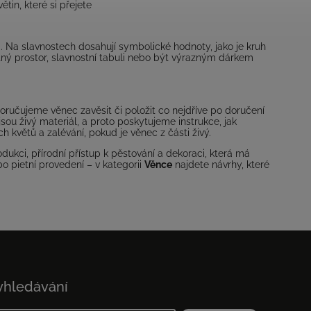
tin, které si přejete
. Na slavnostech dosahují symbolické hodnoty, jako je kruh
ytný prostor, slavnostní tabuli nebo být výrazným dárkem
oručujeme věnec zavěsit či položit co nejdříve po doručení
ou živý materiál, a proto poskytujeme instrukce, jak
h květů a zalévání, pokud je věnec z části živý.
dukci, přírodní přístup k pěstování a dekoraci, která má
o pietní provedení – v kategorii
Věnce
najdete návrhy, které
yhledávání