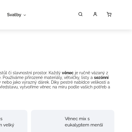
Svatby
Workshopy
Poukazy
P
stůl či slavnostní prostor. Každý
věnec
je ručně vázaný z
Používáme přirozené materiály, větvičky, listy a
sezónní
nebo jako výrazný dárek. Díky pestré nabídce velikostí a
 představu, vytvoříme věnec na míru podle vašich potřeb a
 s
Věnec mix s
m velký
eukalyptem menší