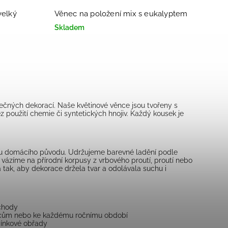
velký
Věnec na položení mix s eukalyptem
Skladem
inečných dekorací. Naše květinové věnce jsou tvořeny s
z použití chemie či syntetických hnojiv. Každý kousek je
ou domácího původu. Udržujeme barevné ladění podle
e vázíme na přírodní korpusy z vrbového proutí, proutí nebo
a tak, aby dekorace držela tvar a odolávala suchu i
vchody
ocům nebo ke každému ročnímu období
mínkové obřady