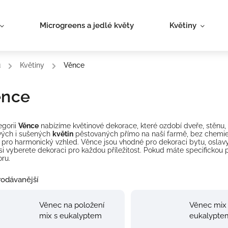
Microgreens a jedlé květy
Květiny
ů
/
Květiny
/
Věnce
ěnce
egorii
Věnce
nabízíme květinové dekorace, které ozdobí dveře, stěnu, 
vých i sušených
květin
pěstovaných přímo na naší farmě, bez chemie. 
pro harmonický vzhled. Věnce jsou vhodné pro dekoraci bytu, oslavy 
 si vyberete dekoraci pro každou příležitost. Pokud máte specifickou
oru.
odávanější
Věnec na položení
Věnec mix
mix s eukalyptem
eukalypte