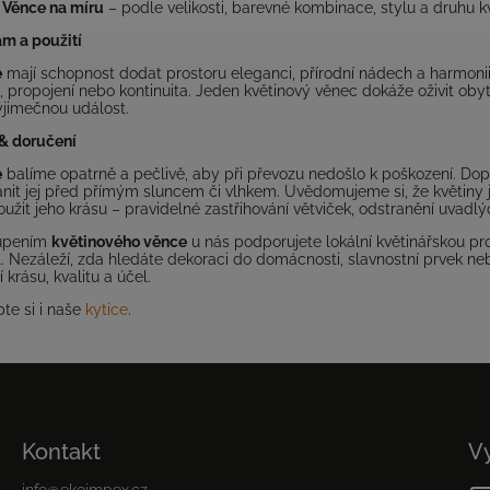
Věnce na míru
– podle velikosti, barevné kombinace, stylu a druhu kvě
m a použití
e
mají schopnost dodat prostoru eleganci, přírodní nádech a harmonii
a, propojení nebo kontinuita. Jeden květinový věnec dokáže oživit ob
ýjimečnou událost.
& doručení
e
balíme opatrně a pečlivě, aby při převozu nedošlo k poškození. Dop
ánit jej před přímým sluncem či vlhkem. Uvědomujeme si, že květiny js
oužit jeho krásu – pravidelné zastřihování větviček, odstranění uvadlýc
upením
květinového věnce
u nás podporujete lokální květinářskou pro
. Nezáleží, zda hledáte dekoraci do domácnosti, slavnostní prvek neb
í krásu, kvalitu a účel.
te si i naše
kytice
.
Kontakt
V
info
@
ekoimpex.cz