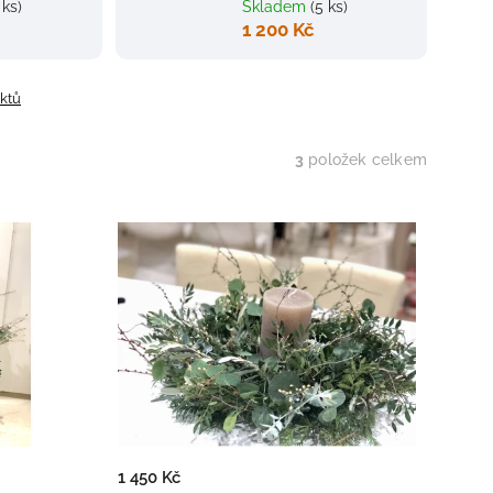
 ks)
Skladem
(5 ks)
1 200 Kč
uktů
3
položek celkem
1 450 Kč