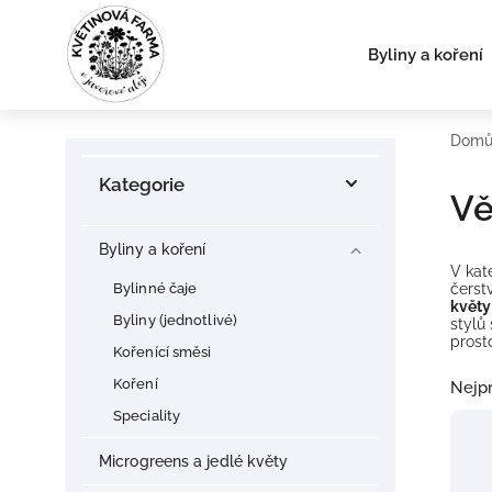
Byliny a koření
Dom
Kategorie
V
Byliny a koření
V kat
Bylinné čaje
čerst
květy
Byliny (jednotlivé)
stylů
prost
Kořenící směsi
Koření
Nejpr
Speciality
Microgreens a jedlé květy