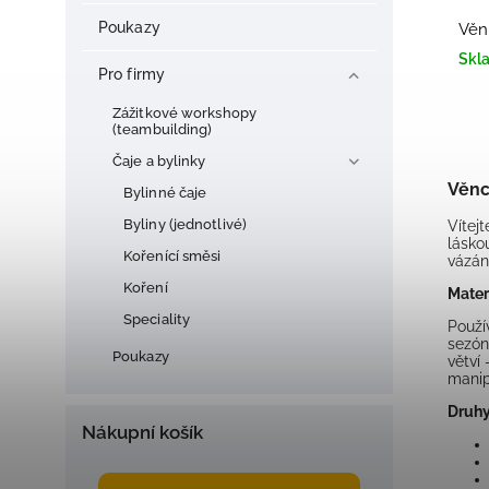
Poukazy
Věn
Skl
Pro firmy
Zážitkové workshopy
(teambuilding)
Čaje a bylinky
Věnc
Bylinné čaje
Byliny (jednotlivé)
Vítejt
lásko
Kořenící směsi
vázán
Koření
Mater
Speciality
Použ
sezón
Poukazy
větví
manip
Druh
Nákupní košík