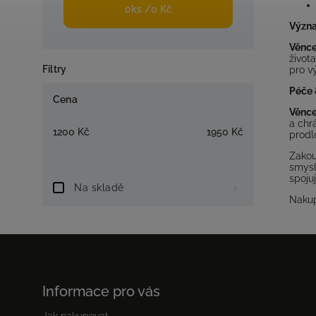
0
ks /
0 Kč
Význa
Věnc
život
Filtry
pro v
Péče 
Cena
Věnc
a chr
1200
Kč
1950
Kč
prodl
Zako
smysl
spojuj
Na skladě
3
Nakup
Informace pro vás
Jak nakupovat