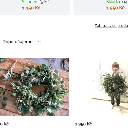
Skladem
(5 ks)
Skladem
(4
1 450 Kč
1 950 Kč
Zobrazit více prod
Doporučujeme
Nejlevnější
Nejdražší
Nejprodávanější
Abecedně
00 Kč
1 950 Kč