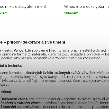
ec mix s eukalyptem menší
Věnec mix s eukalyptem 
adem
Skladem
e – přírodní dekorace a živé umění
e v sekci
Věnce
, kde spojujeme květiny, ruční práci a estetiku do jed
u přímo na farmě, z materiálů, které rostou v souladu s přírodou — be
 pečlivě, aby vznikla harmonická a zároveň trvanlivá kompozice.
iál & technika
íváme kombinaci
čerstvých květin
,
sušených květů
,
větviček
, většin
y – jarní světlé tóny, letní syté barvy, podzimní zemité odstíny. Věnc
 – tyto základy umožňují improvizaci i pevnost. Konstrukce je navržen
ulaci.
y věnců
Dekorační
věnce
pro interiér i exteriér – vhodné na dveře, stěny či 
Sezónní a sváteční věnce
– květinové výzdoby k Vánocům, Velikon
Smuteční a pietní věnce
– decentní a důstojné provedení pro vzpo