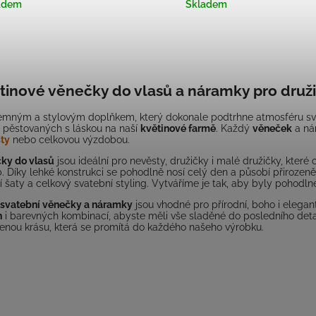
adem
Skladem
tinové věnečky do vlasů a náramky pro druž
jemným a stylovým doplňkem, který dokonale podtrhne atmosféru sva
n pěstovaných s láskou na naší
květinové farmě
. Každý
věneček
a nár
ty
nebo celkovou výzdobou.
ky do vlasů
jsou ideální pro nevěsty, družičky i malé družičky, které
. Díky lehké konstrukci se pohodlně nosí celý den a působí přirozen
í šaty a celkový svatební styling. Vytváříme je tak, aby byly pohodln
svatební věnečky a náramky
jsou vhodné pro přírodní, boho i eleg
n
i barevných kombinací, abyste měli vše sladěné do posledního deta
zenou krásu, která se promítá do každého našeho výrobku.