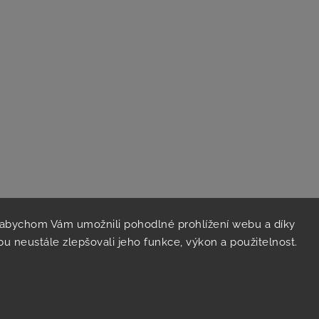
 abychom Vám umožnili pohodlné prohlížení webu a díky
u neustále zlepšovali jeho funkce, výkon a použitelnost.
Kontakt
V
info
@
ekoimpex.cz