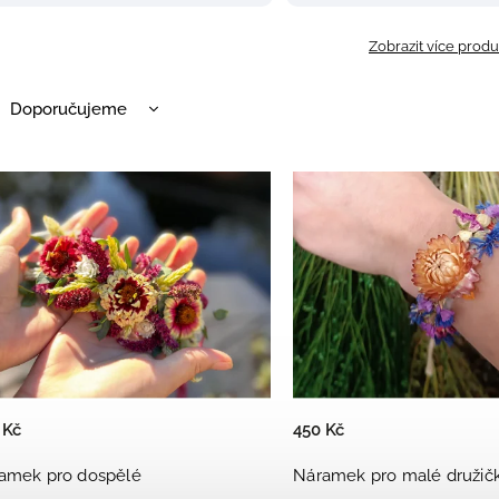
Zobrazit více prod
Doporučujeme
Nejlevnější
Nejdražší
Nejprodávanější
Abecedně
 Kč
450 Kč
amek pro dospělé
Náramek pro malé družič