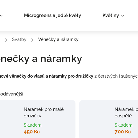
Microgreens a jedlé květy
Květiny
ů
/
Svatby
/
Věnečky a náramky
nečky a náramky
nové věnečky do vlasů a náramky pro družičky
z čerstvých i sušenýc
odávanější
Náramek pro malé
Náramek p
družičky
dospělé
Skladem
Skladem
450 Kč
700 Kč