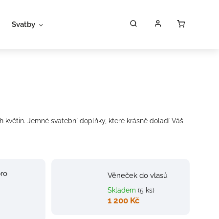
Svatby
Workshopy
Poukazy
P
h květin. Jemné svatební doplňky, které krásně doladí Váš
ro
Věneček do vlasů
Skladem
(5 ks)
1 200 Kč