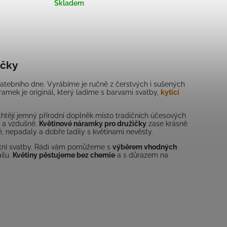
Skladem
ičky
tebního dne. Vyrábíme je ručně z čerstvých i sušených
amek je originál, který ladíme s barvami svatby,
kyticí
 chtějí jemný přírodní doplněk místo tradičních účesových
ě a vzdušně.
Květinové náramky pro družičky
zase krásně
é, nepadaly a dobře ladily s květinami nevěsty.
antní svatby. Rádi vám pomůžeme s
výběrem vhodných
ilu.
Květiny pěstujeme bez chemie
a s důrazem na