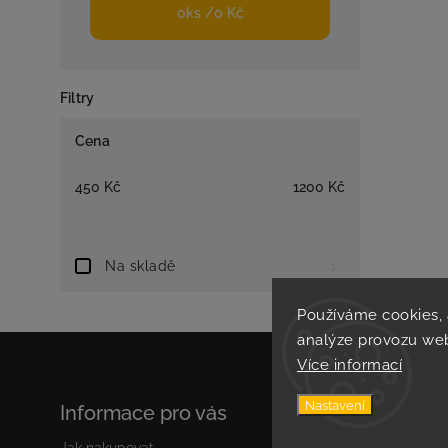
0
ks /
0 Kč
Filtry
Cena
450
Kč
1200
Kč
Na skladě
3
Používáme cookies,
analýze provozu web
Více informací
Nastavení
Informace pro vás
Jak nakupovat