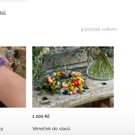
uktů
3
položek celkem
1 200 Kč
ky
Věneček do vlasů