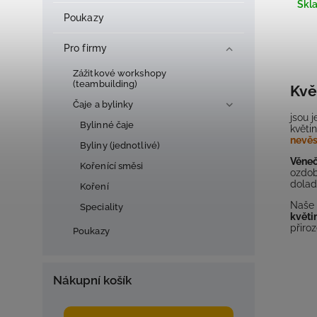
Skl
Poukazy
Pro firmy
Zážitkové workshopy
(teambuilding)
Kvě
Čaje a bylinky
jsou 
Bylinné čaje
květi
nevěs
Byliny (jednotlivé)
Věneč
Kořenící směsi
ozdob
dolad
Koření
Naše
Speciality
květi
přiro
Poukazy
Nákupní košík