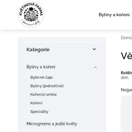
Byliny a koření
Dom
Kategorie
Vě
Byliny a koření
Květi
Bylinné čaje
den.
Byliny (jednotlivé)
Nejpr
Kořenící směsi
Koření
Speciality
Microgreens a jedlé květy