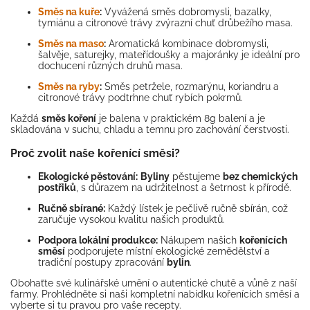
Směs na kuře
:
Vyvážená směs dobromysli, bazalky,
tymiánu a citronové trávy zvýrazní chuť drůbežího masa.
Směs na maso
:
Aromatická kombinace dobromysli,
šalvěje, saturejky, mateřídoušky a majoránky je ideální pro
dochucení různých druhů masa.
Směs na ryby
:
Směs petržele, rozmarýnu, koriandru a
citronové trávy podtrhne chuť rybích pokrmů.
Každá
směs koření
je balena v praktickém 8g balení a je
skladována v suchu, chladu a temnu pro zachování čerstvosti.
Proč zvolit naše kořenící směsi?
Ekologické pěstování:
Byliny
pěstujeme
bez chemických
postřiků
, s důrazem na udržitelnost a šetrnost k přírodě.
Ručně sbírané:
Každý lístek je pečlivě ručně sbírán, což
zaručuje vysokou kvalitu našich produktů.
Podpora lokální produkce:
Nákupem našich
kořenících
směsí
podporujete místní ekologické zemědělství a
tradiční postupy zpracování
bylin
.
Obohaťte své kulinářské umění o autentické chutě a vůně z naší
farmy.
Prohlédněte si naši kompletní nabídku kořenících směsí a
vyberte si tu pravou pro vaše recepty.