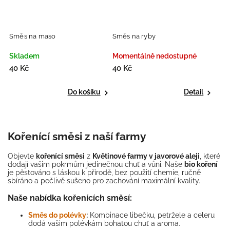
Směs na maso
Směs na ryby
Skladem
Momentálně nedostupné
40 Kč
40 Kč
Do košíku
Detail
Kořenící směsi z naší farmy
Objevte
kořenící směsi
z
Květinové farmy v javorové aleji
, které
dodají vašim pokrmům jedinečnou chuť a vůni.
Naše
bio koření
je pěstováno s láskou k přírodě, bez použití chemie, ručně
sbíráno a pečlivě sušeno pro zachování maximální kvality.
Naše nabídka kořenících směsí:
Směs do polévky
:
Kombinace libečku, petržele a celeru
dodá vašim polévkám bohatou chuť a aroma.