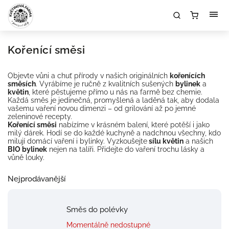
Kořenící směsi
Objevte vůni a chuť přírody v našich originálních
kořenících
směsích
. Vyrábíme je ručně z kvalitních sušených
bylinek
a
květin
, které pěstujeme přímo u nás na farmě bez chemie.
Každá směs je jedinečná, promyšlená a laděná tak, aby dodala
vašemu vaření novou dimenzi – od grilování až po jemné
zeleninové recepty.
Kořenící směsi
nabízíme v krásném balení, které potěší i jako
milý dárek. Hodí se do každé kuchyně a nadchnou všechny, kdo
milují domácí vaření i bylinky. Vyzkoušejte
sílu květin
a našich
BIO bylinek
nejen na talíři. Přidejte do vaření trochu lásky a
vůně louky.
Nejprodávanější
Směs do polévky
Momentálně nedostupné