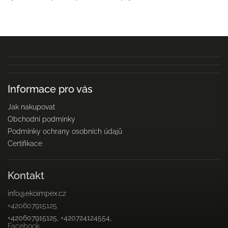
Informace pro vás
Jak nakupovat
Obchodní podmínky
Podmínky ochrany osobních údajů
Certifikace
Kontakt
info
@
ekoimpex.cz
+420607915125
+420607915125, +420724124554,
Facebook