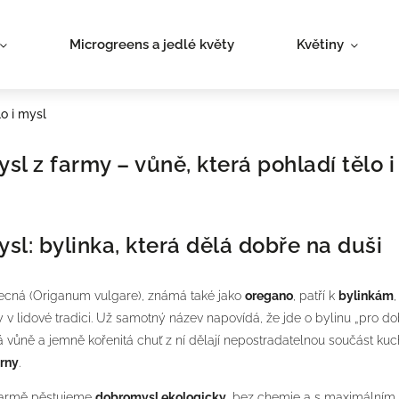
Microgreens a jedlé květy
Květiny
o i mysl
l z farmy – vůně, která pohladí tělo i
l: bylinka, která dělá dobře na duši
cná (Origanum vulgare), známá také jako
oregano
, patří k
bylinkám
,
 v lidové tradici. Už samotný název napovídá, že jde o bylinu „pro dob
vá vůně a jemně kořenitá chuť z ní dělají nepostradatelnou součást ku
árny
.
farmě pěstujeme
dobromysl ekologicky
, bez chemie a s maximálním