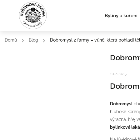
Byliny a koření
Domů
/
Blog
/
Dobromysl z farmy – vůně, která pohladí těl
Dobromys
10.2.2025
Dobromys
Dobromysl
obe
hluboké kořeny
výrazná, hřeji
bylinkové lék
Na Květinové 