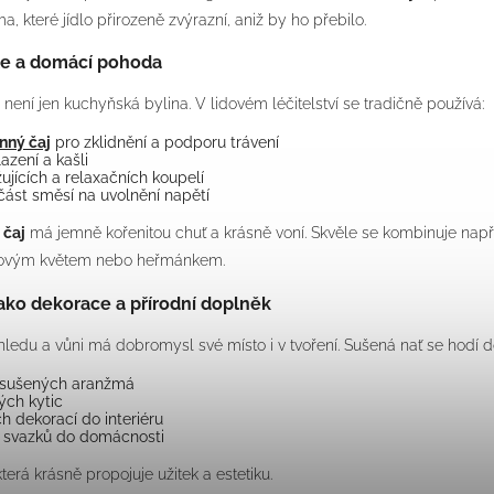
a, které jídlo přirozeně zvýrazní, aniž by ho přebilo.
le a domácí pohoda
 není jen kuchyňská bylina. V lidovém léčitelství se tradičně používá:
inný čaj
pro zklidnění a podporu trávení
azení a kašli
ujících a relaxačních koupelí
část směsí na uvolnění napětí
 čaj
má jemně kořenitou chuť a krásně voní. Skvěle se kombinuje např
povým květem nebo heřmánkem.
ako dekorace a přírodní doplněk
ledu a vůni má dobromysl své místo i v tvoření. Sušená nať se hodí d
sušených aranžmá
ých kytic
ch dekorací do interiéru
 svazků do domácnosti
 která krásně propojuje užitek a estetiku.