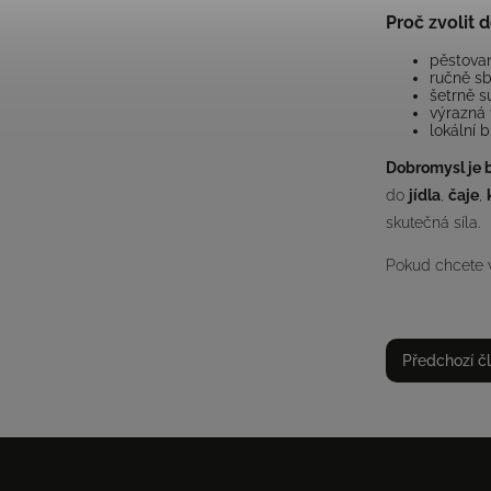
Proč zvolit 
pěstova
ručně sb
šetrně s
výrazná 
lokální 
Dobromysl je 
do
jídla
,
čaje
,
skutečná síla.
Pokud chcete 
Předchozí č