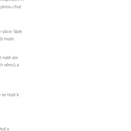
 plnou chuť.
silice. Sběr
ší malé
é natě ale
ch věnců a
se hodí k:
huť a