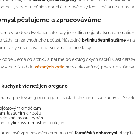
 pomalu, v rytmu ročních období, a právě díky tomu má silné aroma a
omysl pěstujeme a zpracováváme
ráme v podobě kvetoucí natě, kdy je rostlina nejbohatší na aromatické 
 a vždy jen za vhodného počasí. Následně
bylinku šetrně sušíme
v na
ně, aby si zachovala barvu, vůni i účinné látky.
ty oddělujeme od stonků a balíme do ekologických sáčků. Část čerstv
nak – například do
vázaných kytic
nebo jako voňavý prvek do sušený
 kuchyni: víc než jen oregano
známá především jako oregano, základ středomořské kuchyně. Skvěle 
 rajčatovým omáčkám
ám, lasagním a rizotu
zelenině, masu i rybám
ám, bylinkovým máslům a olejům
průmyslově zpracovaného oregana má
farmářská dobromysl
plnější c