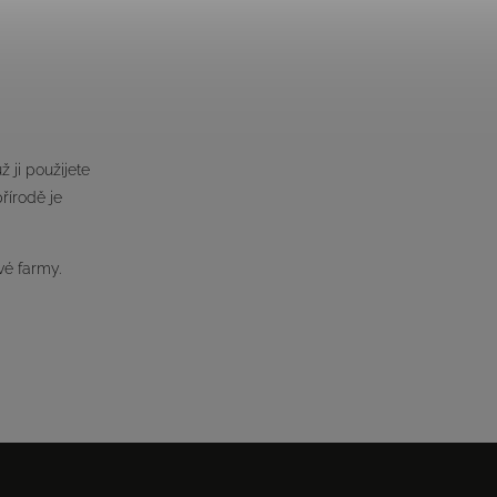
 ji použijete
řírodě je
vé farmy.