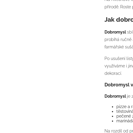
přírodě. Roste
Jak dobr
Dobromysl
sbí
probíhá ručně
farmářské sušár
Po usušení lis
využíváme i ji
dekorací.
Dobromysl v
Dobromysl
je 
pizze a
těstovin
pečené 
marinád
Na rozdíl od 