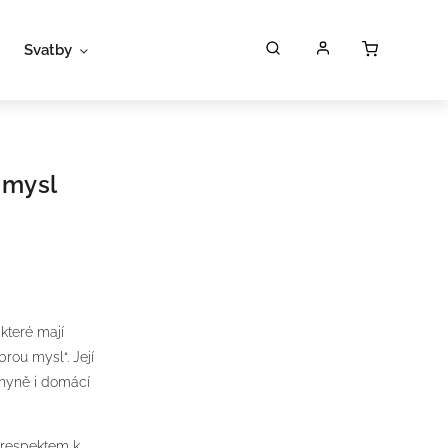
Svatby
Workshopy
Poukazy
P
 mysl
 které mají
rou mysl“. Její
chyně i domácí
 respektem k