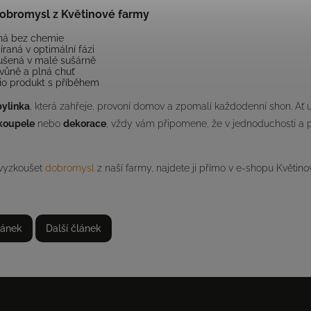
dobromysl z Květinové farmy
ná bez chemie
íraná v optimální fázi
ušená v malé sušárně
vůně a plná chuť
bio produkt s příběhem
bylinka
, která zahřeje, provoní domov a zpomalí každodenní shon. Ať už
koupele
nebo
dekorace
, vždy vám připomene, že v jednoduchosti a p
vyzkoušet
dobromysl
z naší farmy, najdete ji přímo v e-shopu Květino
lánek
Další článek