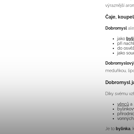
výraznější arom
Čaje, koupe
Dobromysl
ale
jako
byl
při nachl
do osvěž
jako sou
Dobromyslový
meduňkou, li
Dobromysl j
Díky svému vzh
věnců
a 
bylinkov
přírodní
vonných
Je to
bylinka
,