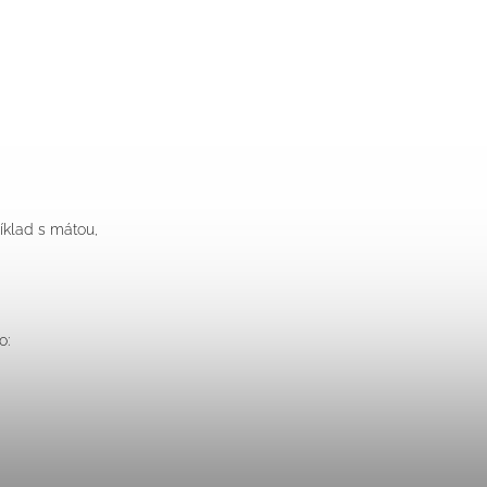
íklad s mátou,
o: