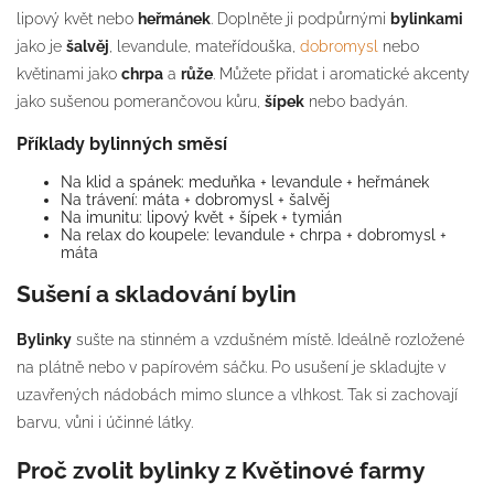
lipový květ nebo
heřmánek
. Doplněte ji podpůrnými
bylinkami
jako je
šalvěj
, levandule, mateřídouška,
dobromysl
nebo
květinami jako
chrpa
a
růže
. Můžete přidat i aromatické akcenty
jako sušenou pomerančovou kůru,
šípek
nebo badyán.
Příklady bylinných směsí
Na klid a spánek: meduňka + levandule + heřmánek
Na trávení: máta + dobromysl + šalvěj
Na imunitu: lipový květ + šípek + tymián
Na relax do koupele: levandule + chrpa + dobromysl +
máta
Sušení a skladování bylin
Bylinky
sušte na stinném a vzdušném místě. Ideálně rozložené
na plátně nebo v papírovém sáčku. Po usušení je skladujte v
uzavřených nádobách mimo slunce a vlhkost. Tak si zachovají
barvu, vůni i účinné látky.
Proč zvolit bylinky z Květinové farmy