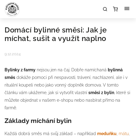
Domácí bylinné směsi: Jak je
míchat, sušit a využít naplno
9.12.2024
Bylinky z farmy
nejsou jen na čaj. Dobře namíchaná
bylinná
směs
dokáže pomoci při nespavosti, trávení, nachlazení, ale i v
rituální koupeli nebo jako vonný doplněk domova. V tomto
článku vám ukážeme, jak si vytvořit vlastní
směsi z bylin
, které si
můžete objednat v našem e-shopu nebo nasbírat přímo na
farmě.
Základy míchání bylin
Každá dobrá směs má svůj základ – například
meduňku
,
mátu
,