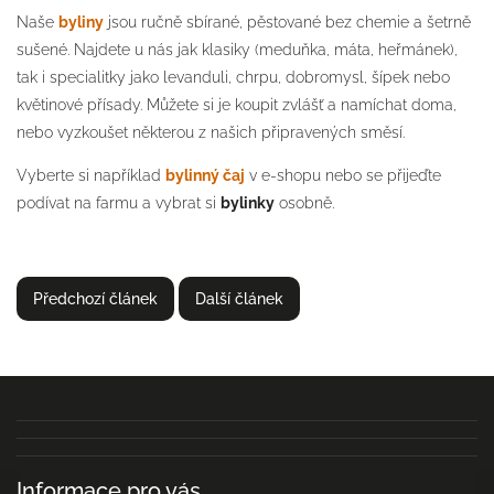
Naše
byliny
jsou ručně sbírané, pěstované bez chemie a šetrně
sušené. Najdete u nás jak klasiky (meduňka, máta, heřmánek),
tak i specialitky jako levanduli, chrpu, dobromysl, šípek nebo
květinové přísady. Můžete si je koupit zvlášť a namíchat doma,
nebo vyzkoušet některou z našich připravených směsí.
Vyberte si například
bylinný čaj
v e-shopu nebo se přijeďte
podívat na farmu a vybrat si
bylinky
osobně.
Předchozí článek
Další článek
Informace pro vás