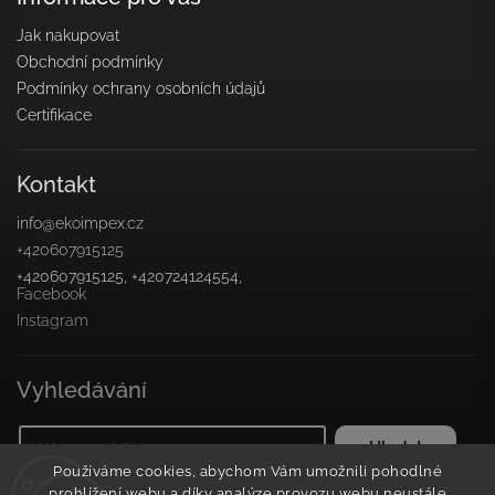
Jak nakupovat
Obchodní podmínky
Podmínky ochrany osobních údajů
Certifikace
Kontakt
info
@
ekoimpex.cz
+420607915125
+420607915125, +420724124554,
Facebook
Instagram
Vyhledávání
Hledat
Používáme cookies, abychom Vám umožnili pohodlné
prohlížení webu a díky analýze provozu webu neustále