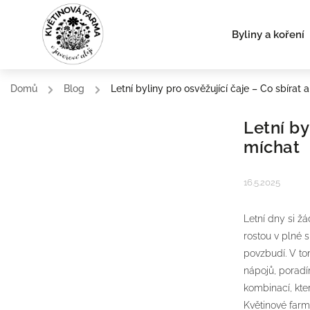
Byliny a koření
Domů
/
Blog
/
Letní byliny pro osvěžující čaje – Co sbírat 
Letní by
míchat
16.5.2025
Letní dny si ž
rostou v plné 
povzbudí. V to
nápojů, poradí
kombinací, kte
Květinové farm