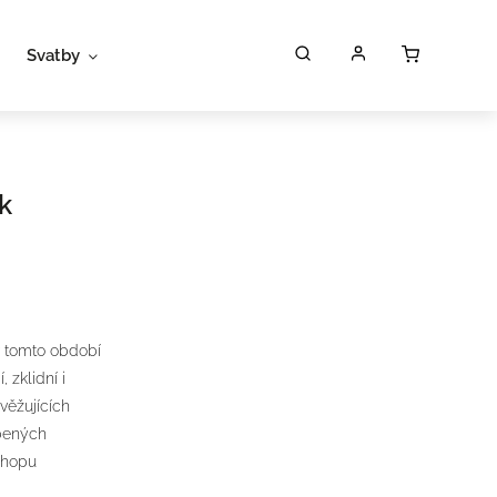
Svatby
Workshopy
Poukazy
P
k
 v tomto období
, zklidní i
věžujících
íbených
shopu