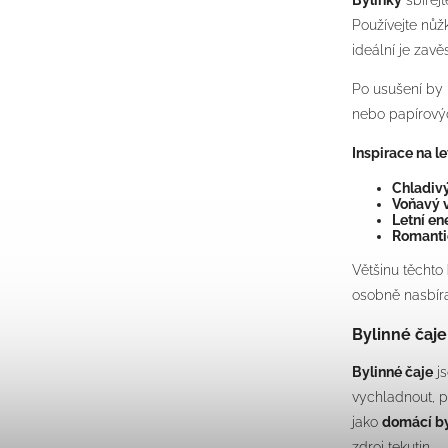
Bylinky
sbírejt
Používejte nůž
ideální je zavě
Po usušení by 
nebo papírový
Inspirace na l
Chladivý
Voňavý v
Letní en
Romanti
Většinu těchto
osobně nasbíra
Bylinné čaje
Bylinné čaje
js
vychladnout, p
jako
domácí b
zdroj tekutin.