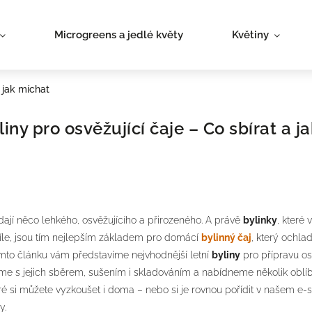
Microgreens a jedlé květy
Květiny
a jak míchat
liny pro osvěžující čaje – Co sbírat a ja
ádají něco lehkého, osvěžujícího a přirozeného. A právě
bylinky
, které
síle, jsou tím nejlepším základem pro domácí
bylinný čaj
, který ochladí
mto článku vám představíme nejvhodnější letní
byliny
pro přípravu os
me s jejich sběrem, sušením i skladováním a nabídneme několik obl
ré si můžete vyzkoušet i doma – nebo si je rovnou pořídit v našem e-
y.