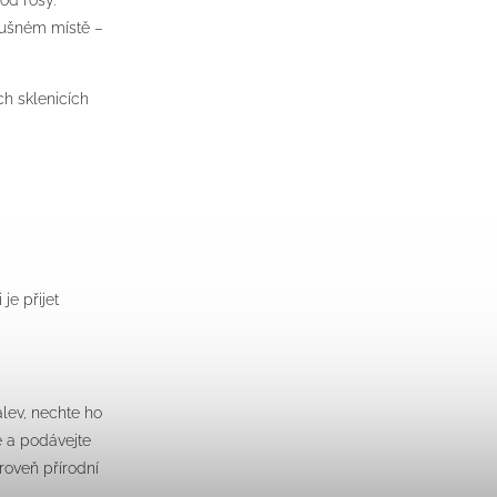
od rosy.
zdušném místě –
ch sklenicích
je přijet
álev, nechte ho
e a podávejte
roveň přírodní