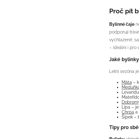
Proč pít b
Bylinné čaje
ne
podporují tráve
vychlazené, s
– ideální i pro
Jaké bylinky 
Letní sezóna j
Máta
– k
Meduňk
Levandul
Mateřído
Dobromy
Lípa – j
Chrpa
a 
Šípek – 
Tipy pro sbě