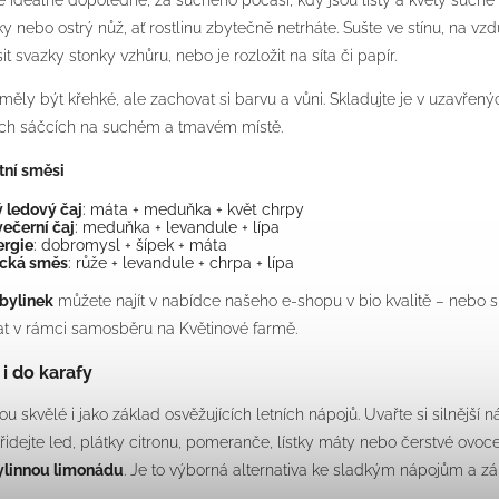
e ideálně dopoledne, za suchého počasí, kdy jsou listy a květy suché 
ky nebo ostrý nůž, ať rostlinu zbytečně netrháte. Sušte ve stínu, na v
sit svazky stonky vzhůru, nebo je rozložit na síta či papír.
měly být křehké, ale zachovat si barvu a vůni. Skladujte je v uzavřený
ch sáčcích na suchém a tmavém místě.
etní směsi
 ledový čaj
: máta + meduňka + květ chrpy
ečerní čaj
: meduňka + levandule + lípa
ergie
: dobromysl + šípek + máta
cká směs
: růže + levandule + chrpa + lípa
bylinek
můžete najít v nabídce našeho e-shopu v bio kvalitě – nebo si 
t v rámci samosběru na Květinové farmě.
 i do karafy
ou skvělé i jako základ osvěžujících letních nápojů. Uvařte si silnější n
řidejte led, plátky citronu, pomeranče, lístky máty nebo čerstvé ovoc
ylinnou limonádu
. Je to výborná alternativa ke sladkým nápojům a zá