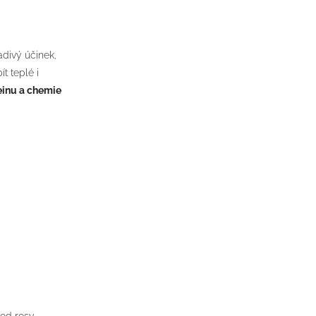
adivý účinek,
t teplé i
feinu a chemie