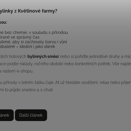
bylinky z Květinové farmy?
sou:
é bez chemie, v souladu s přírodou
írané ve správný čas
ušené, aby si zachovaly barvu i vůni
abalené – ideální i jako dárek
ašich hotových
bylinných směsí
nebo si pořiďte jednotlivé druhy a míc
ace podle nálady, ročního období nebo konkrétních potřeb. Vše najdet
a našem e-shopu.
u přírody v letním šálku čaje. Ať už hledáte osvěžení, relax nebo příje
mi to půjde snadno a s chutí.
lánek
Další článek