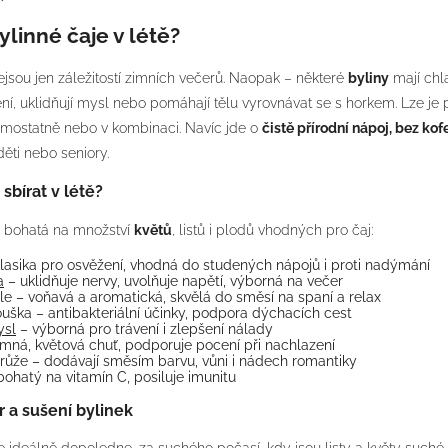
ylinné čaje v létě?
jsou jen záležitostí zimních večerů. Naopak – některé
byliny
mají chl
ní, uklidňují mysl nebo pomáhají tělu vyrovnávat se s horkem. Lze je pí
amostatně nebo v kombinaci. Navíc jde o
čistě přírodní nápoj, bez ko
 děti nebo seniory.
sbírat v létě?
e bohatá na množství
květů
, listů i plodů vhodných pro čaj:
lasika pro osvěžení, vhodná do studených nápojů i proti nadýmání
a
– uklidňuje nervy, uvolňuje napětí, výborná na večer
e – voňavá a aromatická, skvělá do směsí na spaní a relax
uška – antibakteriální účinky, podpora dýchacích cest
sl
– výborná pro trávení i zlepšení nálady
emná, květová chuť, podporuje pocení při nachlazení
růže – dodávají směsím barvu, vůni i nádech romantiky
bohatý na vitamín C, posiluje imunitu
r a sušení bylinek