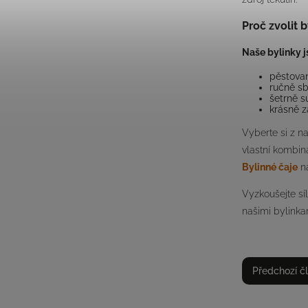
Proč zvolit 
Naše bylinky j
pěstovan
ručně sb
šetrně s
krásně z
Vyberte si z n
vlastní kombin
Bylinné čaje
n
Vyzkoušejte síl
našimi bylinka
Předchozí č