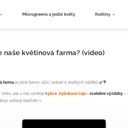
Microgreens a jedlé květy
Květiny
e naše květinová farma? (video)
á farma
je plná barev, vůní, radosti a skvělých zážitků 🌿💐
 videu, jak u nás vznikají
kytice
,
bylinkové čaje
i
svatební výzdoby
– 
otový voňavý balíček! ✨