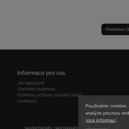
Předchozí č
Informace pro vás
Jak nakupovat
Obchodní podmínky
Podmínky ochrany osobních údajů
Certifikace
Používáme cookies,
analýze provozu web
Více informací
Copyr
+420607915125, +420724124554,