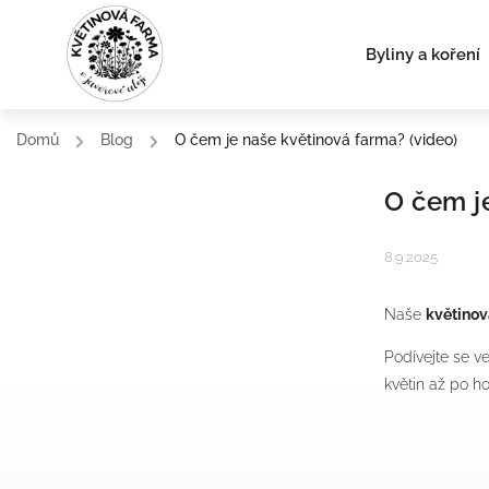
Byliny a koření
Domů
/
Blog
/
O čem je naše květinová farma? (video)
O čem j
8.9.2025
Naše
květinov
Podívejte se ve
květin až po h