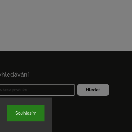
yhledávání
Hledat
Souhlasím
azena.