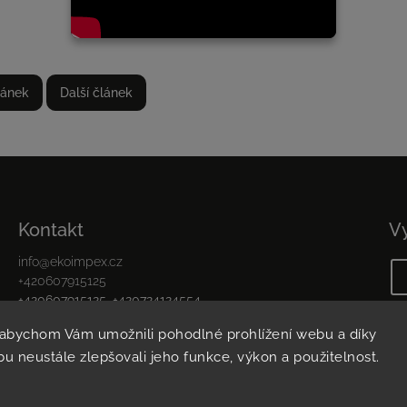
lánek
Další článek
Kontakt
V
info
@
ekoimpex.cz
+420607915125
+420607915125, +420724124554,
Facebook
 abychom Vám umožnili pohodlné prohlížení webu a díky
Instagram
u neustále zlepšovali jeho funkce, výkon a použitelnost.
ight 2026
Květinová farma v javorové aleji
. Všechna práva vyhr
Vytvořil
Shoptet
| Design
Shoptak.cz