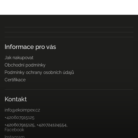
Informace pro vás
Jak nakupovat
Obchodní podmínky
Podmínky ochrany osobních údajů
Certifikace
Kontakt
info
@
ekoimpex.cz
+420607915125
+420607915125, +420724124554,
Facebook
Instagram