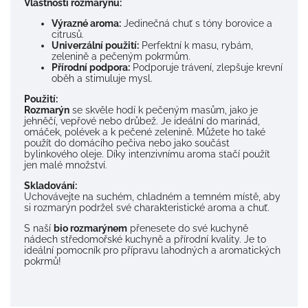
Vlastnosti rozmarýnu:
Výrazné aroma:
Jedinečná chuť s tóny borovice a
citrusů.
Univerzální použití:
Perfektní k masu, rybám,
zelenině a pečeným pokrmům.
Přírodní podpora:
Podporuje trávení, zlepšuje krevní
oběh a stimuluje mysl.
Použití:
Rozmarýn
se skvěle hodí k pečeným masům, jako je
jehněčí, vepřové nebo drůbež. Je ideální do marinád,
omáček, polévek a k pečené zelenině. Můžete ho také
použít do domácího pečiva nebo jako součást
bylinkového oleje. Díky intenzivnímu aroma stačí použít
jen malé množství.
Skladování:
Uchovávejte na suchém, chladném a temném místě, aby
si rozmarýn podržel své charakteristické aroma a chuť.
S naší
bio rozmarýnem
přenesete do své kuchyně
nádech středomořské kuchyně a přírodní kvality. Je to
ideální pomocník pro přípravu lahodných a aromatických
pokrmů!