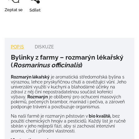
Zeptat se
Sdílet
POPIS
DISKUZE
Bylinky z farmy – rozmarýn lékařský
(
Rosmarinus officinalis
)
Rozmarýn lékařský
je aromatická středomořská bylina s
výraznou, lehce pryskyřičnou chutí a osvěžující vůní. Jeho
univerzální využití v kuchyni a blahodárné účinky na
zdraví z něj činí nepostradatelnou součást kořenící
výbavy.
Rozmarýn
je oblíbený pro ochucení masových
pokrmů, pečených brambor, marinád i pečiva, a zároveň
podporuje trávení a povzbuzuje organismus.
Na naší farmě je rozmarýn pěstován v
bio kvalitě,
bez
použití chemických hnojiv a pesticidů. Každý list je ručně
sbírán v jeho nejlepší fázi, aby si zachoval intenzivní
aroma, chuť i přírodní vlastnosti.