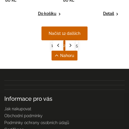
80 Kč
80 Kč
Do košíku
Detail
Načíst 12 dalších
1
2
5
Nahoru
Informace pro vás
Jak nakupovat
Obchodní podmínky
Podmínky ochrany osobních údajů