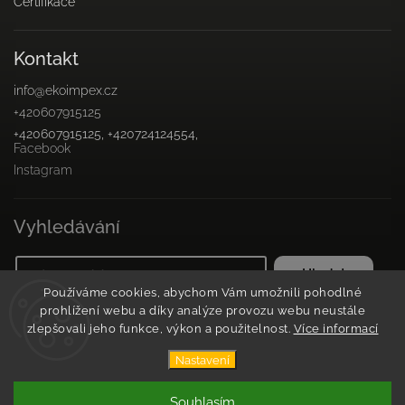
Certifikace
Kontakt
info
@
ekoimpex.cz
+420607915125
+420607915125, +420724124554,
Facebook
Instagram
Vyhledávání
Hledat
Používáme cookies, abychom Vám umožnili pohodlné
prohlížení webu a díky analýze provozu webu neustále
zlepšovali jeho funkce, výkon a použitelnost.
Více informací
Copyright 2026
Květinová farma v javorové aleji
. Všechna
Nastavení
práva vyhrazena.
Vytvořil
Shoptet
| Design
Shoptak.cz
Souhlasím