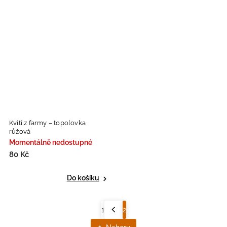
Kvítí z farmy – topolovka
růžová
Momentálně nedostupné
80 Kč
Do košíku
1
2