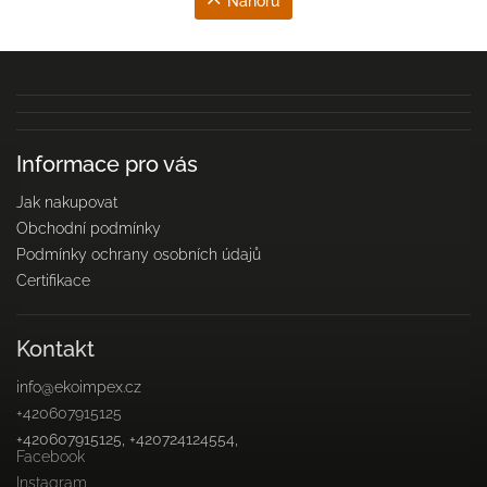
Nahoru
Informace pro vás
Jak nakupovat
Obchodní podmínky
Podmínky ochrany osobních údajů
Certifikace
Kontakt
info
@
ekoimpex.cz
+420607915125
+420607915125, +420724124554,
Facebook
Instagram