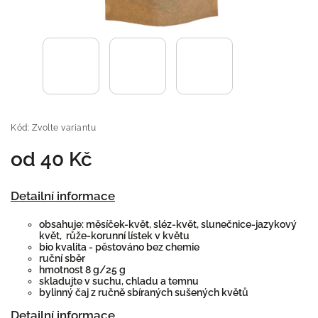
Kód:
Zvolte variantu
od
40 Kč
Detailní informace
obsahuje: měsíček-květ, sléz-květ, slunečnice-jazykový
květ, růže-korunní lístek v květu
bio kvalita - pěstováno bez chemie
ruční sběr
hmotnost 8 g/25 g
skladujte v suchu, chladu a temnu
bylinný čaj z ručně sbíraných sušených květů
Detailní informace