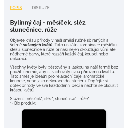
POPIS
DISKUZE
Bylinný čaj - měsíček, sléz,
slunečnice, růže
Objevte krásu přírody v naší směsi ručně sbíraných a
šetrně
sušených květů
. Tato unikátní kombinace měsíčku,
slézu, slunečnice a růže přináší nejen okouzlující vůni, ale i
nádherné barvy, které rozzáří každý čaj, koupel nebo
dekoraci.
Všechny květy byly pěstovány s láskou na naší farmě bez
použití chemie, aby si zachovaly svou přirozenou kvalitu.
Tato směs je ideální pro relaxační čaje, aromatické
koupele, nebo jako dekorace do interiéru. Dopřejte si
dotek přírody ve své každodenní péči a nechte se okouzlit
krásou květů.
Složení: měsíček*, sléz*, slunečnice*, růže*
*= Bio produkt