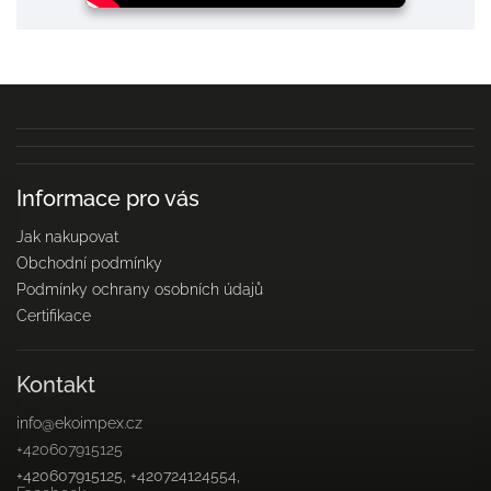
Informace pro vás
Jak nakupovat
Obchodní podmínky
Podmínky ochrany osobních údajů
Certifikace
Kontakt
info
@
ekoimpex.cz
+420607915125
+420607915125, +420724124554,