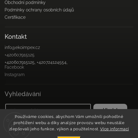
Obchodní podmínky
Podmínky ochrany osobních údajů
Certifikace
Kontakt
info
@
ekoimpex.cz
+420607915125
+420607915125, +420724124554,
Facebook
Instagram
Vyhledávání
Hledat
Používáme cookies, abychom Vám umožnili pohodlné
prohlížení webu a díky analýze provozu webu neustále
zlepšovali jeho funkce, výkon a použitelnost.
Více informací
Copyright 2026
Květinová farma v javorové aleji
. Všechna