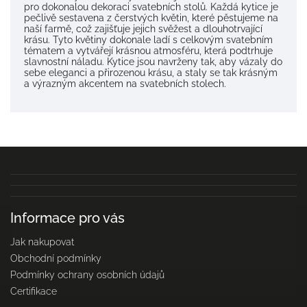
pro dokonalou dekoraci svatebních stolů. Každá kytice je
pečlivě sestavena z čerstvých květin, které pěstujeme na
naší farmě, což zajišťuje jejich svěžest a dlouhotrvající
krásu. Tyto květiny dokonale ladí s celkovým svatebním
tématem a vytvářejí krásnou atmosféru, která podtrhuje
slavnostní náladu. Kytice jsou navrženy tak, aby vázaly do
sebe eleganci a přirozenou krásu, a staly se tak krásným
a výrazným akcentem na svatebních stolech.
Informace pro vás
Jak nakupovat
Obchodní podmínky
Podmínky ochrany osobních údajů
Certifikace