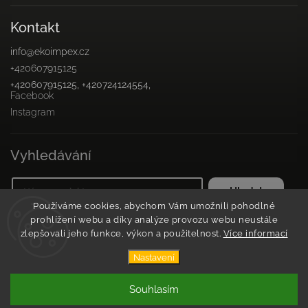
Kontakt
info
@
ekoimpex.cz
+420607915125
+420607915125, +420724124554,
Facebook
Instagram
Vyhledávání
Hledat
Používáme cookies, abychom Vám umožnili pohodlné
prohlížení webu a díky analýze provozu webu neustále
zlepšovali jeho funkce, výkon a použitelnost.
Více informací
Copyright 2026
Květinová farma v javorové aleji
. Všechna
Nastavení
práva vyhrazena.
Vytvořil
Shoptet
| Design
Shoptak.cz
Souhlasím