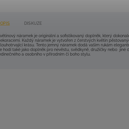
POPIS
DISKUZE
větinový náramek je originální a sofistikovaný doplněk, který dokonale
ekoracemi. Každý náramek je vytvořen z čerstvých květin pěstovanýc
louhotrvající krásu. Tento jemný náramek dodá vašim rukám elegantn
e hodí také jako doplněk pro nevěstu, svědkyně, družičky nebo jiné dů
edinečného a osobního v přírodním či boho stylu.