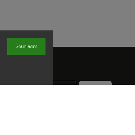
Souhlasím
yhledávání
Hledat
azena.