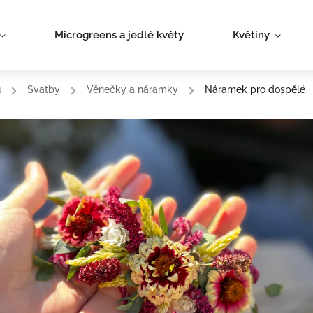
Microgreens a jedlé květy
Květiny
ů
/
Svatby
/
Věnečky a náramky
/
Náramek pro dospělé