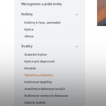
Microgreens a jedlé květy
Květiny
Květiny k řezu, samosběr
Kytice
Věnce
Svatby
Svatební kytice
Kytice pro doprovod
Korsáže
Věnečky a náramky
Květinové doplňky
Aranžmá a dekorace na stůl
Květinové venkovní dekorace
Galerie svateb