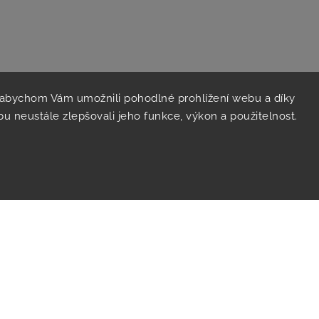
 abychom Vám umožnili pohodlné prohlížení webu a díky
u neustále zlepšovali jeho funkce, výkon a použitelnost.
Kontakt
V
info
@
ekoimpex.cz
+420607915125
+420607915125, +420724124554,
Facebook
Instagram
ight 2026
Květinová farma v javorové aleji
. Všechna práva vyhr
Vytvořil
Shoptet
| Design
Shoptak.cz