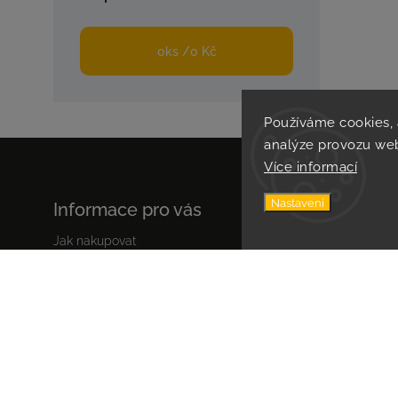
0
ks /
0 Kč
Používáme cookies,
analýze provozu web
Více informací
Nastavení
Informace pro vás
Jak nakupovat
Obchodní podmínky
Podmínky ochrany osobních údajů
Certifikace
Copyr
+420607915125, +420724124554,
Facebook
Instagram