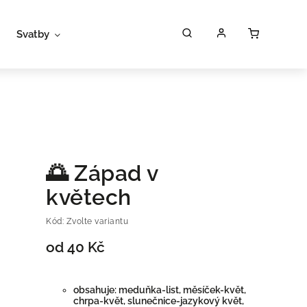
Svatby
Workshopy
Poukazy
P
🌅 Západ v
květech
Kód:
Zvolte variantu
od
40 Kč
obsahuje: meduňka-list, měsíček-květ,
chrpa-květ, slunečnice-jazykový květ,