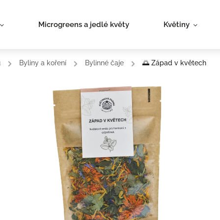
Microgreens a jedlé květy
Květiny
ů
/
Byliny a koření
/
Bylinné čaje
/
🌅 Západ v květech