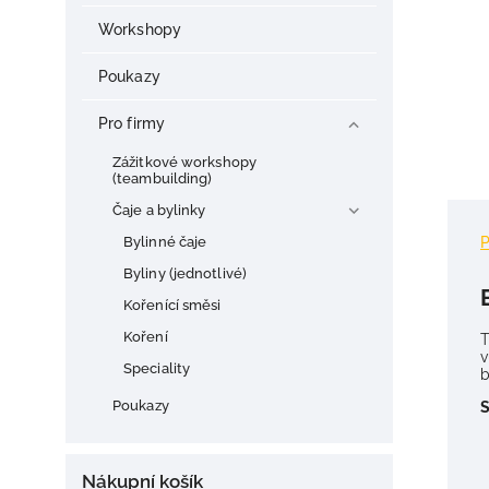
Workshopy
Poukazy
Pro firmy
Zážitkové workshopy
(teambuilding)
Čaje a bylinky
Bylinné čaje
Byliny (jednotlivé)
Kořenící směsi
Koření
T
v
Speciality
b
Poukazy
S
Nákupní košík