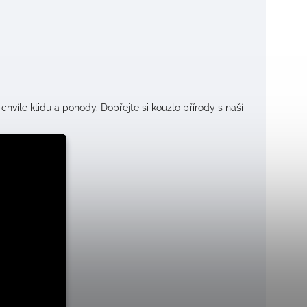
 chvíle klidu a pohody. Dopřejte si kouzlo přírody s naší