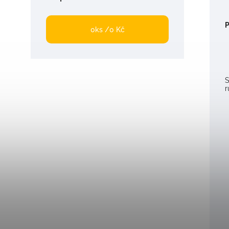
P
0
ks /
0 Kč
S
r