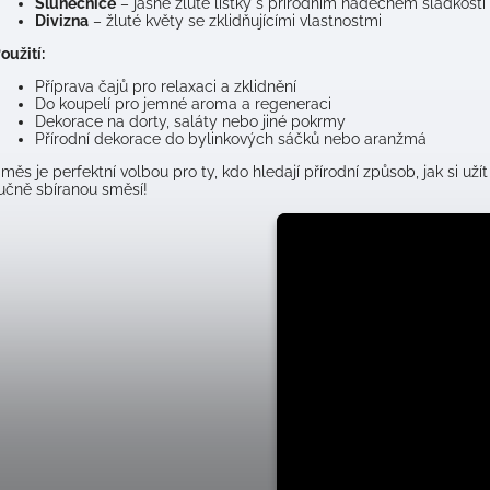
Slunečnice
– jasně žluté lístky s přírodním nádechem sladkosti
Divizna
– žluté květy se zklidňujícími vlastnostmi
oužití:
Příprava čajů pro relaxaci a zklidnění
Do koupelí pro jemné aroma a regeneraci
Dekorace na dorty, saláty nebo jiné pokrmy
Přírodní dekorace do bylinkových sáčků nebo aranžmá
měs je perfektní volbou pro ty, kdo hledají přírodní způsob, jak si užít
učně sbíranou směsí!