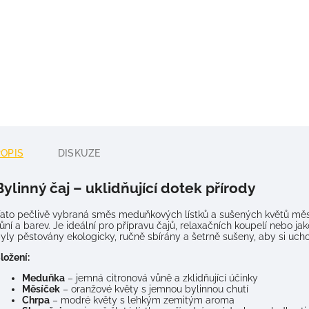
POPIS
DISKUZE
Bylinný čaj – uklidňující dotek přírody
ato pečlivě vybraná směs meduňkových lístků a sušených květů měsíčk
ůní a barev. Je ideální pro přípravu čajů, relaxačních koupelí nebo ja
yly pěstovány ekologicky, ručně sbírány a šetrně sušeny, aby si ucho
ložení:
Meduňka
– jemná citronová vůně a zklidňující účinky
Měsíček
– oranžové květy s jemnou bylinnou chutí
Chrpa
– modré květy s lehkým zemitým aroma