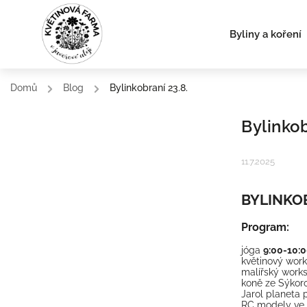
Byliny a koření
Domů
/
Blog
/
Bylinkobraní 23.8.
Bylinkob
11.7.2025
BYLINKOB
Program:
jóga
9:00-10:
květinový work
malířský work
koně ze Sýko
Jarol planeta
RC modely ve 