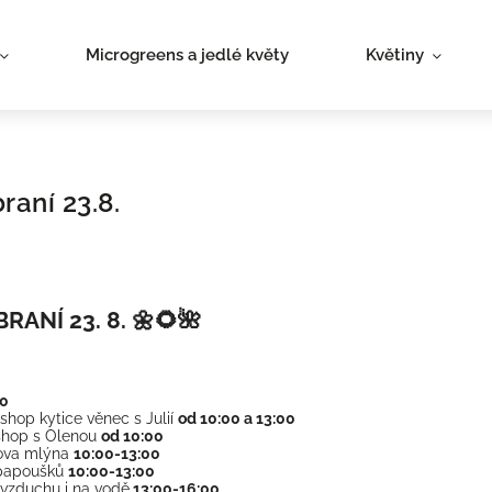
Microgreens a jedlé květy
Květiny
raní 23.8.
RANÍ 23. 8. 🌼🌻🌺
00
shop kytice věnec s Julií
od 10:00 a 13:00
shop s Olenou
od 10:00
rova mlýna
10:00-13:00
 papoušků
10:00-13:00
vzduchu i na vodě
13:00-16:00