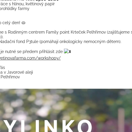
ráce s hlínou, květinový papír
rohlídky farmy
 celý den! 🥧
e s Rodinným centrem Family point Krteček Pelhřimov (zajišťujeme
i).
adační fond P3tule (pomáhají onkologicky nemocným dětem).
je nutné se předem přihlásit zde
vetinovafarma.com/workshopy/
Vás
a v Javorové aleji
 Pelhřimov