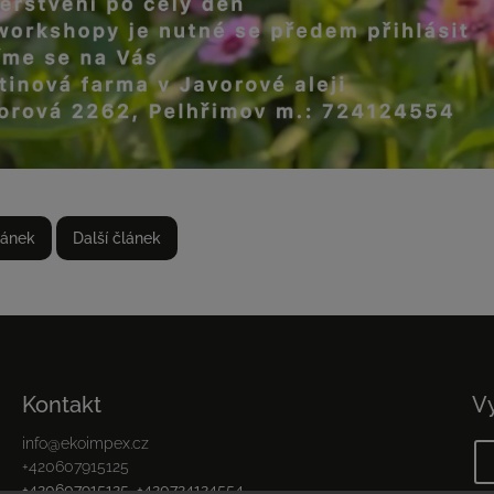
lánek
Další článek
Kontakt
V
info
@
ekoimpex.cz
+420607915125
+420607915125, +420724124554,