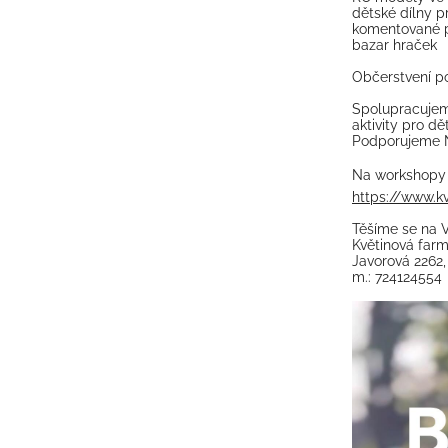
dětské dílny p
komentované p
bazar hraček
Občerstvení po
Spolupracujem
aktivity pro dět
Podporujeme N
Na workshopy 
https://www.k
Těšíme se na 
Květinová farm
Javorová 2262,
m.: 724124554