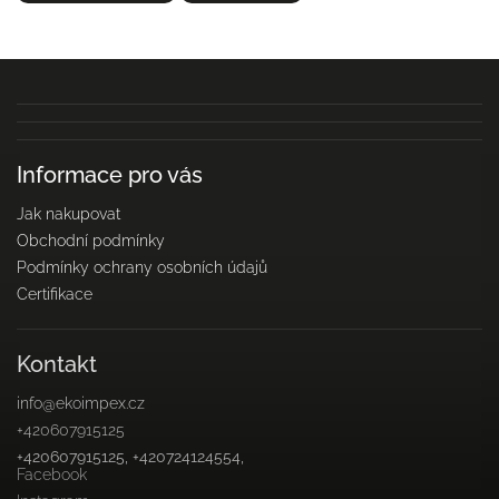
Informace pro vás
Jak nakupovat
Obchodní podmínky
Podmínky ochrany osobních údajů
Certifikace
Kontakt
info
@
ekoimpex.cz
+420607915125
+420607915125, +420724124554,
Facebook