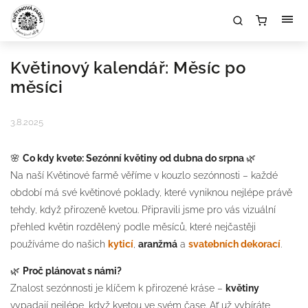
Květinový kalendář: Měsíc po
měsíci
3.8.2025
🌸
Co kdy kvete: Sezónní květiny od dubna do srpna
🌿
Na naší Květinové farmě věříme v kouzlo sezónnosti – každé
období má své květinové poklady, které vyniknou nejlépe právě
tehdy, když přirozeně kvetou. Připravili jsme pro vás vizuální
přehled květin rozdělený podle měsíců, které nejčastěji
používáme do našich
kyticí
,
aranžmá
a
svatebních dekorací
.
🌿
Proč plánovat s námi?
Znalost sezónnosti je klíčem k přirozené kráse –
květiny
vypadají nejlépe, když kvetou ve svém čase. Ať už vybíráte