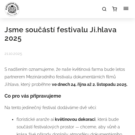
Jsme součástí festivalu Ji.hlava
2025
21.10.2025
S nadšením oznamujeme, že naše květinová farma bude letos
partnerem Mezinárodního festivalu dokumentárních filmů
Ji.hlava, který proběhne
ve dnech 24. října až 2. listopadu 2025.
Co pro vás připravujeme
Na tento jedinečný festival dodáváme dvě věci:
floristické aranže ai
květinovou dekoraci
, která bude
součástí festivalových prostor — chceme, aby vůně a
krása živé přírody doplnily atmosféru dokumentárního