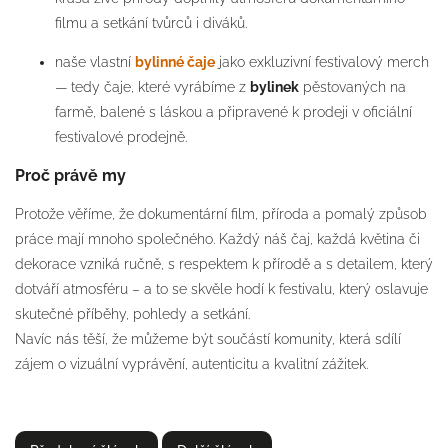
filmu a setkání tvůrců i diváků.
naše vlastní
bylinné čaje
jako exkluzivní festivalový merch
— tedy čaje, které vyrábíme z
bylinek
pěstovaných na
farmě, balené s láskou a připravené k prodeji v oficiální
festivalové prodejně.
Proč právě my
Protože věříme, že dokumentární film, příroda a pomalý způsob
práce mají mnoho společného. Každý náš čaj, každá květina či
dekorace vzniká ručně, s respektem k přírodě a s detailem, který
dotváří atmosféru – a to se skvěle hodí k festivalu, který oslavuje
skutečné příběhy, pohledy a setkání.
Navíc nás těší, že můžeme být součástí komunity, která sdílí
zájem o vizuální vyprávění, autenticitu a kvalitní zážitek.