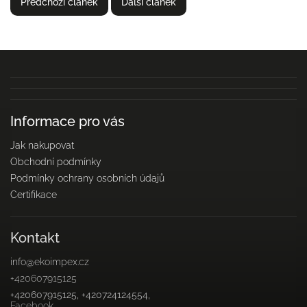
Předchozí článek
Další článek
Informace pro vás
Jak nakupovat
Obchodní podmínky
Podmínky ochrany osobních údajů
Certifikace
Kontakt
info
@
ekoimpex.cz
+420607915125
+420607915125, +420724124554,
Facebook