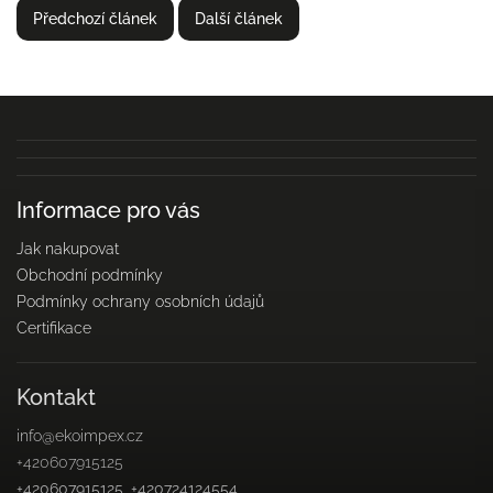
Předchozí článek
Další článek
Informace pro vás
Jak nakupovat
Obchodní podmínky
Podmínky ochrany osobních údajů
Certifikace
Kontakt
info
@
ekoimpex.cz
+420607915125
+420607915125, +420724124554,